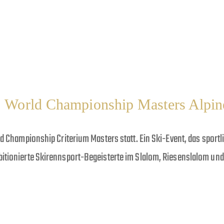
Startseite
Über uns
Leistungen
Big
IS World Championship Masters Alpin
rld Championship Criterium Masters statt. Ein Ski-Event, das spor
bitionierte Skirennsport-Begeisterte im Slalom, Riesenslalom und